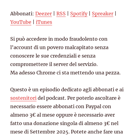
Spotify
Spreaker
LINK
Abbonati:
Deezer
|
RSS
|
Spotify
|
Spreaker
|
YouTube
iTunes
EMBED
YouTube
|
iTunes
RSS FEED
Si può accedere in modo fraudolento con
l’account di un povero malcapitato senza
conoscere le sue credenziali e senza
compromettere il server del servizio.
Ma adesso Chrome ci sta mettendo una pezza.
Questo è un episodio dedicato agli abbonati e ai
sostenitori
del podcast. Per poterlo ascoltare è
necessario essere abbonati con Paypal con
almeno 3€ al mese oppure è necessario aver
fatto una donazione singola di almeno 3€ nel
mese di Settembre 2025. Potete anche fare una