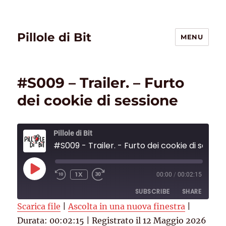
Pillole di Bit
MENU
#S009 – Trailer. – Furto
dei cookie di sessione
Pillole di Bit
#S009 - Trailer. - Furto dei cookie di sessi
PLAY
1X
00:00
/
00:02:15
EPISODE
SUBSCRIBE
SHARE
Scarica file
|
Ascolta in una nuova finestra
|
Durata: 00:02:15
SHARE
|
Registrato il 12 Maggio 2026
Deezer
RSS