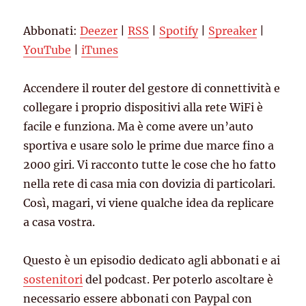
Spotify
Spreaker
LINK
Abbonati:
Deezer
|
RSS
|
Spotify
|
Spreaker
|
YouTube
iTunes
EMBED
YouTube
|
iTunes
RSS FEED
Accendere il router del gestore di connettività e
collegare i proprio dispositivi alla rete WiFi è
facile e funziona. Ma è come avere un’auto
sportiva e usare solo le prime due marce fino a
2000 giri. Vi racconto tutte le cose che ho fatto
nella rete di casa mia con dovizia di particolari.
Così, magari, vi viene qualche idea da replicare
a casa vostra.
Questo è un episodio dedicato agli abbonati e ai
sostenitori
del podcast. Per poterlo ascoltare è
necessario essere abbonati con Paypal con