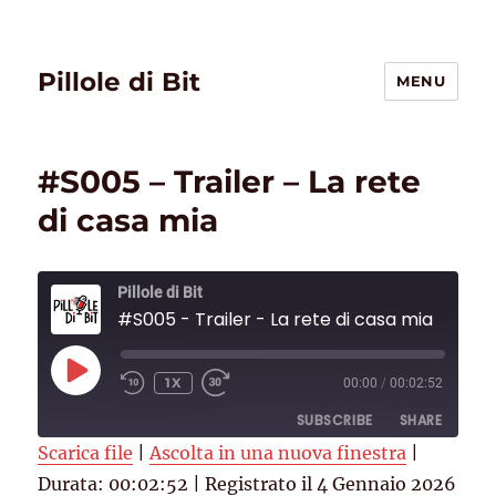
Pillole di Bit
MENU
#S005 – Trailer – La rete
di casa mia
Pillole di Bit
#S005 - Trailer - La rete di casa mia
PLAY
1X
00:00
/
00:02:52
EPISODE
SUBSCRIBE
SHARE
Scarica file
|
Ascolta in una nuova finestra
|
Durata: 00:02:52
SHARE
|
Registrato il 4 Gennaio 2026
Deezer
RSS