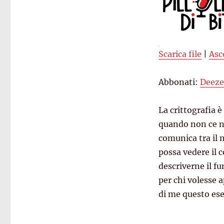
Scarica file
|
Asc
SHARE
Deezer
Abbonati:
Deeze
Spreaker
LINK
RSS FEED
EMBED
La crittografia 
quando non ce n
comunica tra il 
possa vedere il 
descriverne il f
per chi volesse 
di me questo es