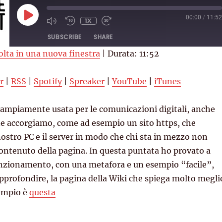
PLAY
00:00
/
11:52
1X
EPISODE
SUBSCRIBE
SHARE
olta in una nuova finestra
|
Durata: 11:52
RSS
Spotify
r
|
RSS
|
Spotify
|
Spreaker
|
YouTube
|
iTunes
YouTube
iTunes
è ampiamente usata per le comunicazioni digitali, anche
e accorgiamo, come ad esempio un sito https, che
nostro PC e il server in modo che chi sta in mezzo non
contenuto della pagina. In questa puntata ho provato a
unzionamento, con una metafora e un esempio “facile”,
approfondire, la pagina della Wiki che spiega molto megli
empio è
questa