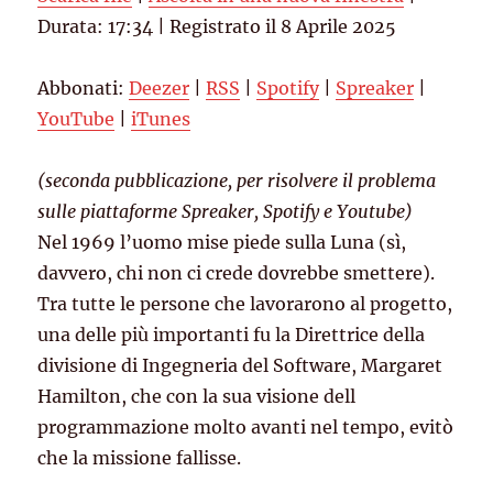
Durata: 17:34
SHARE
|
Registrato il 8 Aprile 2025
Deezer
RSS
Spotify
Spreaker
LINK
Abbonati:
Deezer
|
RSS
|
Spotify
|
Spreaker
|
YouTube
iTunes
EMBED
YouTube
|
iTunes
RSS FEED
(seconda pubblicazione, per risolvere il problema
sulle piattaforme Spreaker, Spotify e Youtube)
Nel 1969 l’uomo mise piede sulla Luna (sì,
davvero, chi non ci crede dovrebbe smettere).
Tra tutte le persone che lavorarono al progetto,
una delle più importanti fu la Direttrice della
divisione di Ingegneria del Software, Margaret
Hamilton, che con la sua visione dell
programmazione molto avanti nel tempo, evitò
che la missione fallisse.