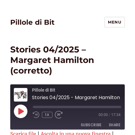
Pillole di Bit
MENU
Stories 04/2025 –
Margaret Hamilton
(corretto)
Pillole di Bit
Stories 04/2025 - Marga
PLAY
1X
00:00
/
17:34
EPISODE
SUBSCRIBE
SHARE
Scarica file
|
Ascolta in una nuova finestra
|