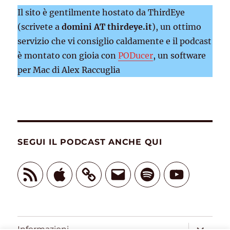
Il sito è gentilmente hostato da ThirdEye
(scrivete a
domini AT thirdeye.it
), un ottimo
servizio che vi consiglio caldamente e il podcast
è montato con gioia con
PODucer
, un software
per Mac di Alex Raccuglia
SEGUI IL PODCAST ANCHE QUI
Feed
Apple
Email
Spotify
YouTube
RSS
apri
Informazioni