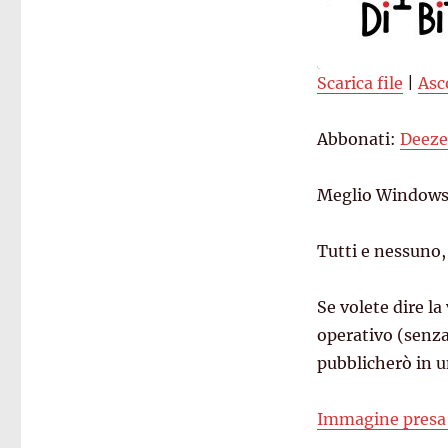
Scarica file
|
Asc
SHARE
Deezer
Abbonati:
Deeze
Spreaker
LINK
RSS FEED
EMBED
Meglio Windows
Tutti e nessuno,
Se volete dire la
operativo (senza
pubblicherò in u
Immagine presa 