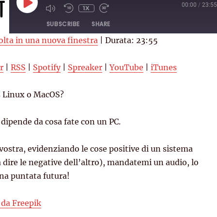
PLAY
00:00
/
23:55
1X
EPISODE
SUBSCRIBE
SHARE
olta in una nuova finestra
|
Durata: 23:55
RSS
Spotify
r
|
RSS
|
Spotify
|
Spreaker
|
YouTube
|
iTunes
YouTube
iTunes
 Linux o MacOS?
 dipende da cosa fate con un PC.
 vostra, evidenziando le cose positive di un sistema
 dire le negative dell’altro), mandatemi un audio, lo
na puntata futura!
da Freepik