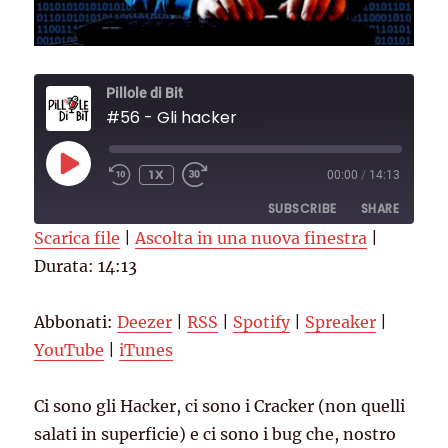
Pillole di Bit
#56 - Gli hacker
PLAY
1X
00:00
/
14:13
EPISODE
SUBSCRIBE
SHARE
Scarica file
|
Ascolta in una nuova finestra
|
Durata: 14:13
SHARE
Deezer
RSS
Spotify
Spreaker
LINK
Abbonati:
Deezer
|
RSS
|
Spotify
|
Spreaker
|
YouTube
iTunes
EMBED
YouTube
|
iTunes
RSS FEED
Ci sono gli Hacker, ci sono i Cracker (non quelli
salati in superficie) e ci sono i bug che, nostro