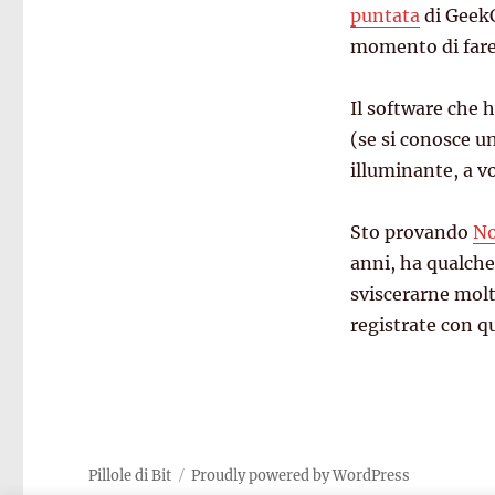
puntata
di GeekC
momento di fare
Il software che h
(se si conosce u
illuminante, a v
Sto provando
N
anni, ha qualche
sviscerarne molto
registrate con q
Pillole di Bit
Proudly powered by WordPress