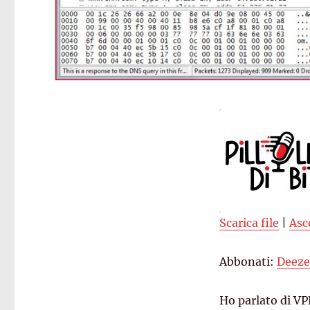
Scarica file
|
Asc
SHARE
Deezer
Abbonati:
Deeze
Spreaker
LINK
RSS FEED
EMBED
Ho parlato di V