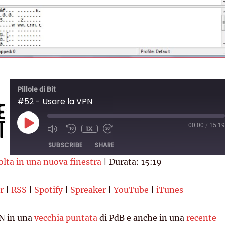
Pillole di Bit
#52 - Usare la VPN
PLAY
00:00
/
15:19
1X
EPISODE
SUBSCRIBE
SHARE
olta in una nuova finestra
|
Durata: 15:19
RSS
Spotify
r
|
RSS
|
Spotify
|
Spreaker
|
YouTube
|
iTunes
YouTube
iTunes
PN in una
vecchia puntata
di PdB e anche in una
recente