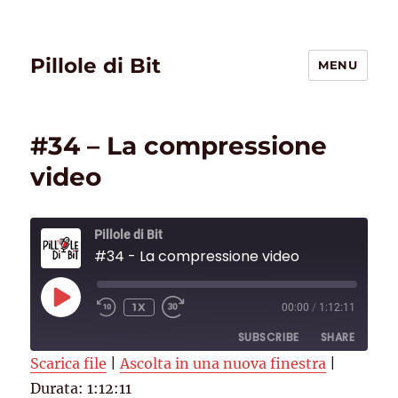
Pillole di Bit
MENU
#34 – La compressione
video
Pillole di Bit
#34 - La compressione video
PLAY
1X
00:00
/
1:12:11
EPISODE
SUBSCRIBE
SHARE
Scarica file
|
Ascolta in una nuova finestra
|
Durata: 1:12:11
SHARE
Deezer
RSS