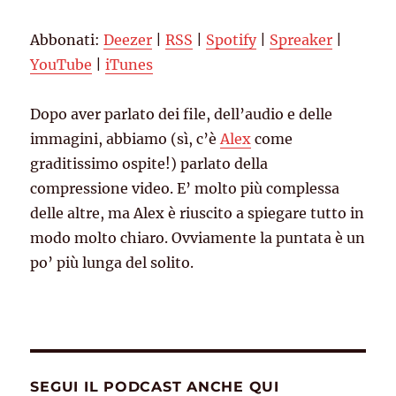
Spotify
Spreaker
LINK
Abbonati:
Deezer
|
RSS
|
Spotify
|
Spreaker
|
YouTube
iTunes
EMBED
YouTube
|
iTunes
RSS FEED
Dopo aver parlato dei file, dell’audio e delle
immagini, abbiamo (sì, c’è
Alex
come
graditissimo ospite!) parlato della
compressione video. E’ molto più complessa
delle altre, ma Alex è riuscito a spiegare tutto in
modo molto chiaro. Ovviamente la puntata è un
po’ più lunga del solito.
SEGUI IL PODCAST ANCHE QUI