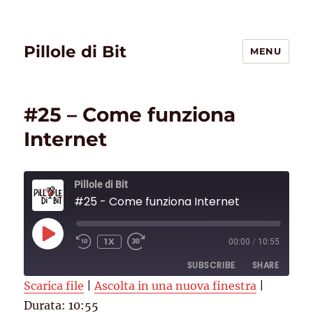
Pillole di Bit
MENU
#25 – Come funziona
Internet
Pillole di Bit
#25 - Come funziona Internet
PLAY
1X
00:00
/
10:55
EPISODE
SUBSCRIBE
SHARE
Scarica file
|
Ascolta in una nuova finestra
|
Durata: 10:55
SHARE
Deezer
RSS