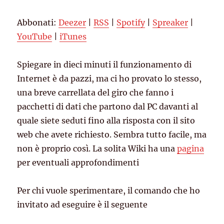
Spotify
Spreaker
LINK
Abbonati:
Deezer
|
RSS
|
Spotify
|
Spreaker
|
YouTube
iTunes
EMBED
YouTube
|
iTunes
RSS FEED
Spiegare in dieci minuti il funzionamento di
Internet è da pazzi, ma ci ho provato lo stesso,
una breve carrellata del giro che fanno i
pacchetti di dati che partono dal PC davanti al
quale siete seduti fino alla risposta con il sito
web che avete richiesto. Sembra tutto facile, ma
non è proprio così. La solita Wiki ha una
pagina
per eventuali approfondimenti
Per chi vuole sperimentare, il comando che ho
invitato ad eseguire è il seguente