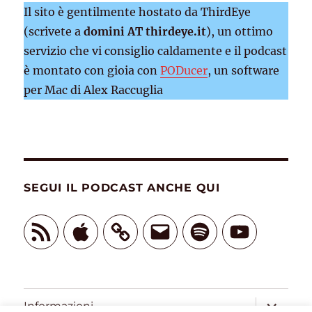
Il sito è gentilmente hostato da ThirdEye
(scrivete a
domini AT thirdeye.it
), un ottimo
servizio che vi consiglio caldamente e il podcast
è montato con gioia con
PODucer
, un software
per Mac di Alex Raccuglia
SEGUI IL PODCAST ANCHE QUI
Feed
Apple
Email
Spotify
YouTube
RSS
apri
Informazioni