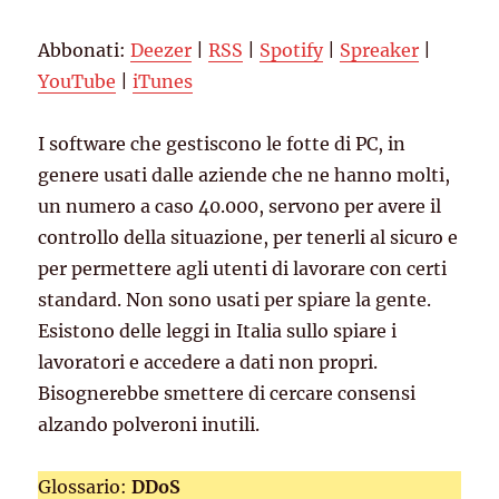
Spotify
Spreaker
LINK
Abbonati:
Deezer
|
RSS
|
Spotify
|
Spreaker
|
YouTube
iTunes
EMBED
YouTube
|
iTunes
RSS FEED
I software che gestiscono le fotte di PC, in
genere usati dalle aziende che ne hanno molti,
un numero a caso 40.000, servono per avere il
controllo della situazione, per tenerli al sicuro e
per permettere agli utenti di lavorare con certi
standard. Non sono usati per spiare la gente.
Esistono delle leggi in Italia sullo spiare i
lavoratori e accedere a dati non propri.
Bisognerebbe smettere di cercare consensi
alzando polveroni inutili.
Glossario:
DDoS