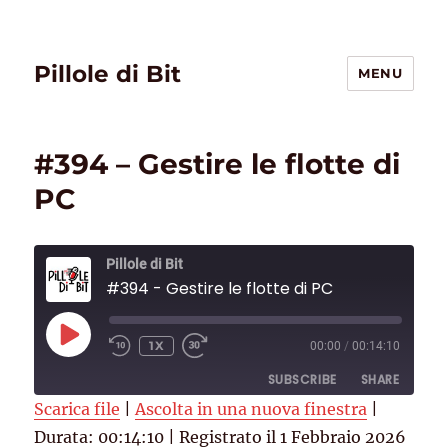
Pillole di Bit
MENU
#394 – Gestire le flotte di
PC
Pillole di Bit
#394 - Gestire le flotte di PC
PLAY
1X
00:00
/
00:14:10
EPISODE
SUBSCRIBE
SHARE
Scarica file
|
Ascolta in una nuova finestra
|
Durata: 00:14:10
SHARE
|
Registrato il 1 Febbraio 2026
Deezer
RSS