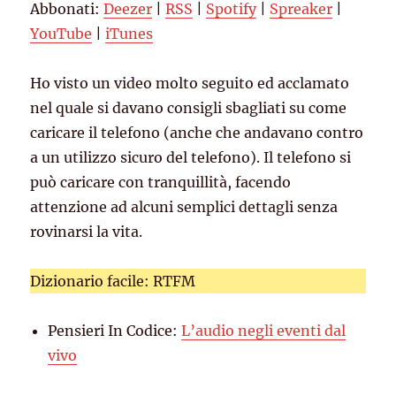
Abbonati:
Deezer
|
RSS
|
Spotify
|
Spreaker
|
YouTube
iTunes
EMBED
YouTube
|
iTunes
RSS FEED
Ho visto un video molto seguito ed acclamato
nel quale si davano consigli sbagliati su come
caricare il telefono (anche che andavano contro
a un utilizzo sicuro del telefono). Il telefono si
può caricare con tranquillità, facendo
attenzione ad alcuni semplici dettagli senza
rovinarsi la vita.
Dizionario facile: RTFM
Pensieri In Codice:
L’audio negli eventi dal
vivo