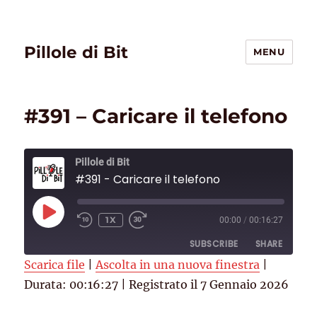
Pillole di Bit
MENU
#391 – Caricare il telefono
Pillole di Bit
#391 - Caricare il telefono
PLAY
1X
00:00
/
00:16:27
EPISODE
SUBSCRIBE
SHARE
Scarica file
|
Ascolta in una nuova finestra
|
Durata: 00:16:27
SHARE
|
Registrato il 7 Gennaio 2026
Deezer
RSS
Spotify
Spreaker
LINK