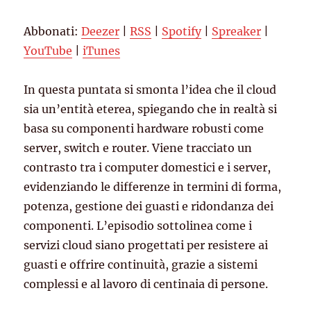
Spotify
Spreaker
LINK
Abbonati:
Deezer
|
RSS
|
Spotify
|
Spreaker
|
YouTube
iTunes
EMBED
YouTube
|
iTunes
RSS FEED
In questa puntata si smonta l’idea che il cloud
sia un’entità eterea, spiegando che in realtà si
basa su componenti hardware robusti come
server, switch e router. Viene tracciato un
contrasto tra i computer domestici e i server,
evidenziando le differenze in termini di forma,
potenza, gestione dei guasti e ridondanza dei
componenti. L’episodio sottolinea come i
servizi cloud siano progettati per resistere ai
guasti e offrire continuità, grazie a sistemi
complessi e al lavoro di centinaia di persone.