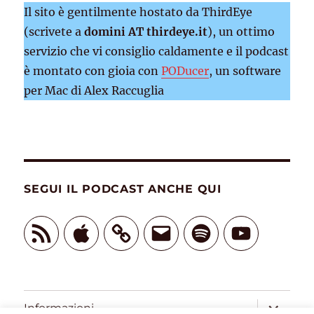
Il sito è gentilmente hostato da ThirdEye
(scrivete a
domini AT thirdeye.it
), un ottimo
servizio che vi consiglio caldamente e il podcast
è montato con gioia con
PODucer
, un software
per Mac di Alex Raccuglia
SEGUI IL PODCAST ANCHE QUI
Feed
Apple
Email
Spotify
YouTube
RSS
apri
Informazioni