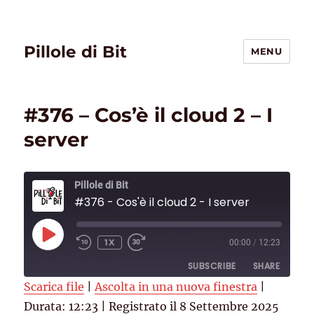
Pillole di Bit
MENU
#376 – Cos’è il cloud 2 – I
server
Pillole di Bit
#376 - Cos'è il cloud 2 - I server
PLAY
1X
00:00
/
12:23
EPISODE
SUBSCRIBE
SHARE
Scarica file
|
Ascolta in una nuova finestra
|
Durata: 12:23
SHARE
|
Registrato il 8 Settembre 2025
Deezer
RSS