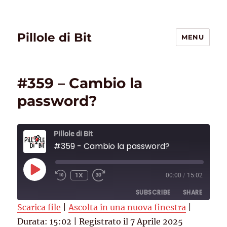
Pillole di Bit
MENU
#359 – Cambio la
password?
Pillole di Bit
#359 - Cambio la password?
PLAY
1X
00:00
/
15:02
EPISODE
SUBSCRIBE
SHARE
Scarica file
|
Ascolta in una nuova finestra
|
Durata: 15:02
SHARE
|
Registrato il 7 Aprile 2025
Deezer
RSS