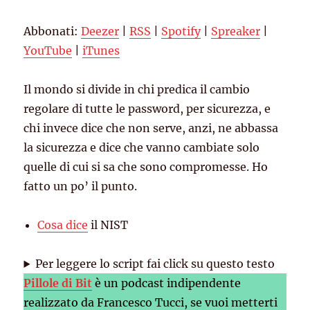
Spotify
Spreaker
LINK
Abbonati:
Deezer
|
RSS
|
Spotify
|
Spreaker
|
YouTube
iTunes
EMBED
YouTube
|
iTunes
RSS FEED
Il mondo si divide in chi predica il cambio
regolare di tutte le password, per sicurezza, e
chi invece dice che non serve, anzi, ne abbassa
la sicurezza e dice che vanno cambiate solo
quelle di cui si sa che sono compromesse. Ho
fatto un po’ il punto.
Cosa dice
il NIST
Per leggere lo script fai click su questo testo
Pillole di Bit
è un podcast indipendente
realizzato da Francesco Tucci, se vuoi metterti