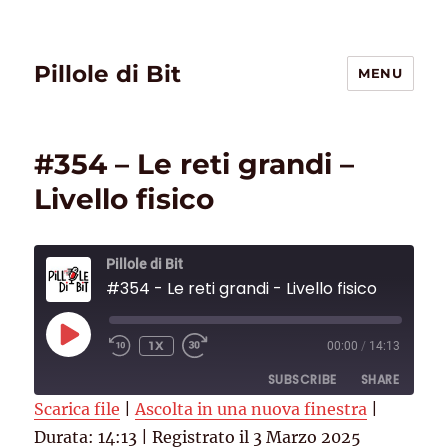
Pillole di Bit
MENU
#354 – Le reti grandi –
Livello fisico
Pillole di Bit
#354 - Le reti grandi - Livello fisico
PLAY
1X
00:00
/
14:13
EPISODE
SUBSCRIBE
SHARE
Scarica file
|
Ascolta in una nuova finestra
|
Durata: 14:13
SHARE
|
Registrato il 3 Marzo 2025
Deezer
RSS