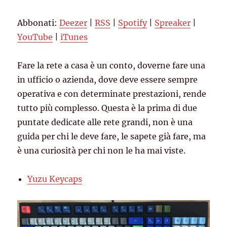
Spotify
Spreaker
LINK
Abbonati:
Deezer
|
RSS
|
Spotify
|
Spreaker
|
YouTube
iTunes
EMBED
YouTube
|
iTunes
RSS FEED
Fare la rete a casa è un conto, doverne fare una
in ufficio o azienda, dove deve essere sempre
operativa e con determinate prestazioni, rende
tutto più complesso. Questa è la prima di due
puntate dedicate alle rete grandi, non è una
guida per chi le deve fare, le sapete già fare, ma
è una curiosità per chi non le ha mai viste.
Yuzu Keycaps