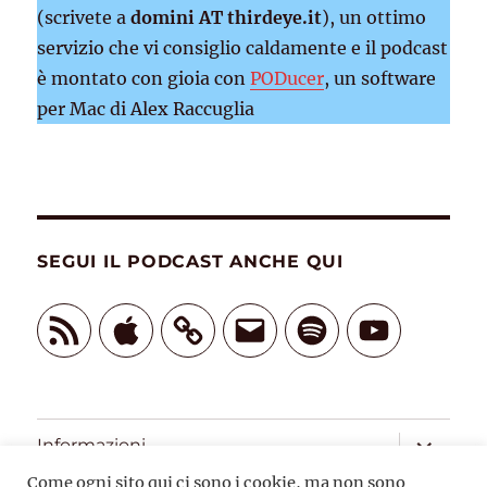
(scrivete a
domini AT thirdeye.it
), un ottimo
servizio che vi consiglio caldamente e il podcast
è montato con gioia con
PODucer
, un software
per Mac di Alex Raccuglia
SEGUI IL PODCAST ANCHE QUI
Feed
Apple
Email
Spotify
YouTube
RSS
apri
Informazioni
i
menu
Come ogni sito qui ci sono i cookie, ma non sono