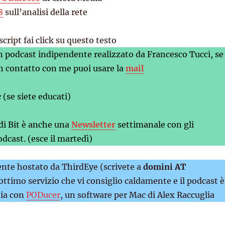
8
sull’analisi della rete
script fai click su questo testo
n podcast indipendente realizzato da Francesco Tucci, se
n contatto con me puoi usare la
mail
e
(se siete educati)
 di Bit è anche una
Newsletter
settimanale con gli
dcast. (esce il martedì)
mente hostato da ThirdEye (scrivete a
domini AT
 ottimo servizio che vi consiglio caldamente e il podcast è
ia con
PODucer
, un software per Mac di Alex Raccuglia