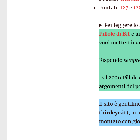
Puntate
127
e
12
Per leggere lo 
Pillole di Bit
è u
vuoi metterti co
Rispondo
sempr
Dal 2026 Pillole
argomenti del po
Il sito è gentil
thirdeye.it
), un
montato con gio