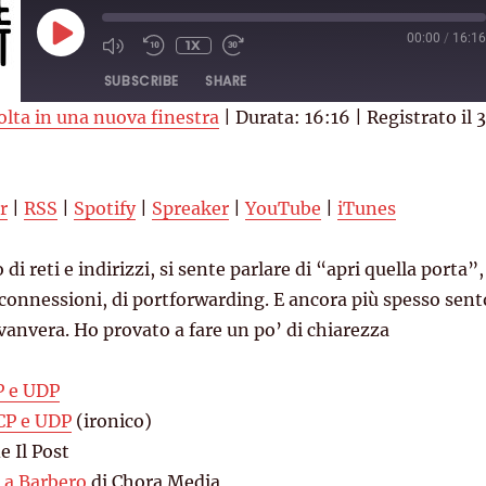
PLAY
00:00
/
16:16
1X
EPISODE
SUBSCRIBE
SHARE
olta in una nuova finestra
|
Durata: 16:16
|
Registrato il 3
RSS
Spotify
YouTube
iTunes
r
|
RSS
|
Spotify
|
Spreaker
|
YouTube
|
iTunes
di reti e indirizzi, si sente parlare di “apri quella porta”,
 connessioni, di portforwarding. E ancora più spesso sent
 vanvera. Ho provato a fare un po’ di chiarezza
P e UDP
TCP e UDP
(ironico)
e Il Post
 a Barbero
di Chora Media