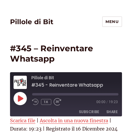
Pillole di Bit
MENU
#345 – Reinventare
Whatsapp
Pillole di Bit
#345 - Reinventare Whatsapp
PLAY
1X
00:00
/
19:23
EPISODE
SUBSCRIBE
SHARE
Scarica file
|
Ascolta in una nuova finestra
|
Durata: 19:23
SHARE
|
Registrato il 16 Dicembre 2024
Deezer
RSS