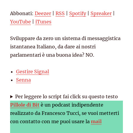
Spotify
Spreaker
LINK
Abbonati:
Deezer
|
RSS
|
Spotify
|
Spreaker
|
YouTube
iTunes
EMBED
YouTube
|
iTunes
RSS FEED
Sviluppare da zero un sistema di messaggistica
istantanea Italiano, da dare ai nostri
parlamentari è una buona idea? NO.
Gestire Signal
Senna
Per leggere lo script fai click su questo testo
Pillole di Bit
è un podcast indipendente
realizzato da Francesco Tucci, se vuoi metterti
con contatto con me puoi usare la
mail