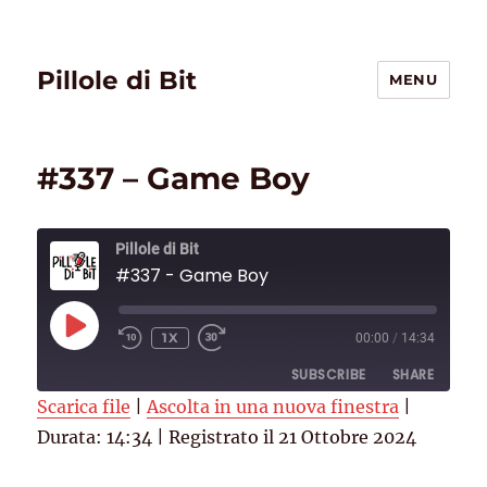
Pillole di Bit
MENU
#337 – Game Boy
Pillole di Bit
#337 - Game Boy
PLAY
1X
00:00
/
14:34
EPISODE
SUBSCRIBE
SHARE
Scarica file
|
Ascolta in una nuova finestra
|
Durata: 14:34
SHARE
|
Registrato il 21 Ottobre 2024
Deezer
RSS
Spotify
Spreaker
LINK