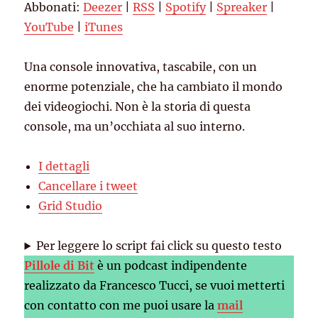
Abbonati:
Deezer
|
RSS
|
Spotify
|
Spreaker
|
YouTube
iTunes
EMBED
YouTube
|
iTunes
RSS FEED
Una console innovativa, tascabile, con un
enorme potenziale, che ha cambiato il mondo
dei videogiochi. Non è la storia di questa
console, ma un’occhiata al suo interno.
I dettagli
Cancellare i tweet
Grid Studio
Per leggere lo script fai click su questo testo
Pillole di Bit
è un podcast indipendente
realizzato da Francesco Tucci, se vuoi metterti
con contatto con me puoi usare la
mail