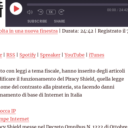
PLAY
00:00
/
24:42
1X
EPISODE
SUBSCRIBE
SHARE
olta in una nuova finestra
|
Durata: 24:42
|
Registrato il 
RSS
Spotify
YouTube
iTunes
r
|
RSS
|
Spotify
|
Spreaker
|
YouTube
|
iTunes
o con leggi a tema fiscale, hanno inserito degli articoli
dificare il funzionamento del Piracy Shield, quella legge
nome del contrasto alla pirateria, sta facendo danni
namento di base di Internet in Italia
occa IP
ompe Internet
acy Shield messe nel Decreto Omnibus N. 1222 di Ottobre