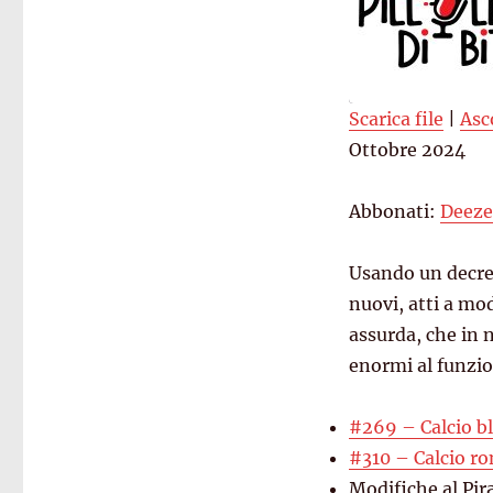
Scarica file
|
Asc
SHARE
Ottobre 2024
Deezer
Spreaker
LINK
Abbonati:
Deeze
RSS FEED
EMBED
Usando un decret
nuovi, atti a mo
assurda, che in 
enormi al funzio
#269 – Calcio bl
#310 – Calcio r
Modifiche al Pir