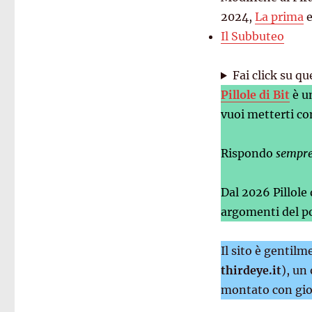
2024,
La prima
Il Subbuteo
Fai click su qu
Pillole di Bit
è u
vuoi metterti co
Rispondo
sempr
Dal 2026 Pillole
argomenti del po
Il sito è gentil
thirdeye.it
), un
montato con gio