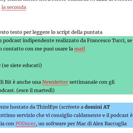
e
la seconda
esto testo per leggere lo script della puntata
n podcast indipendente realizzato da Francesco Tucci, se
n contatto con me puoi usare la
mail
e
(se siete educati)
 di Bit è anche una
Newsletter
settimanale con gli
dcast. (esce il martedì)
mente hostato da ThirdEye (scrivete a
domini AT
 ottimo servizio che vi consiglio caldamente e il podcast è
ia con
PODucer
, un software per Mac di Alex Raccuglia