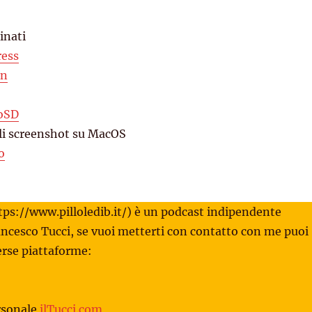
inati
ress
on
oSD
gli screenshot su MacOS
o
tps://www.pilloledib.it/) è un podcast indipendente
ancesco Tucci, se vuoi metterti con contatto con me puoi
verse piattaforme:
rsonale
ilTucci.com