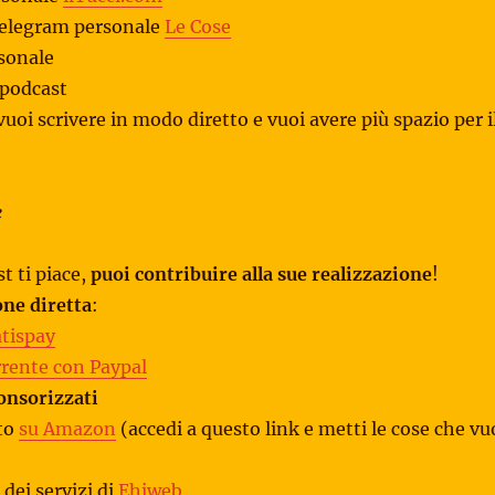
 telegram personale
Le Cose
sonale
 podcast
vuoi scrivere in modo diretto e vuoi avere più spazio per i
e
t ti piace,
puoi contribuire alla sue realizzazione
!
ne diretta
:
tispay
rrente con Paypal
onsorizzati
to
su Amazon
(accedi a questo link e metti le cose che vu
dei servizi di
Ehiweb