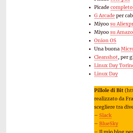
Picade
completo
G Arcade
per cab
Miyoo
su Aliexp
Miyoo
su Amaz
Onion OS
Una buona
Micr
Cleanshot
, per 
Linux Day Torin
Linux Day
Pillole di Bit
(ht
realizzato da Fr
scegliere tra di
–
Slack
–
BlueSky
– Il mio blog pe