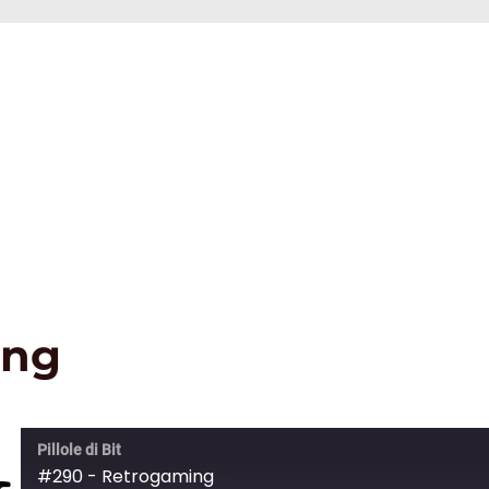
ing
Pillole di Bit
#290 - Retrogaming