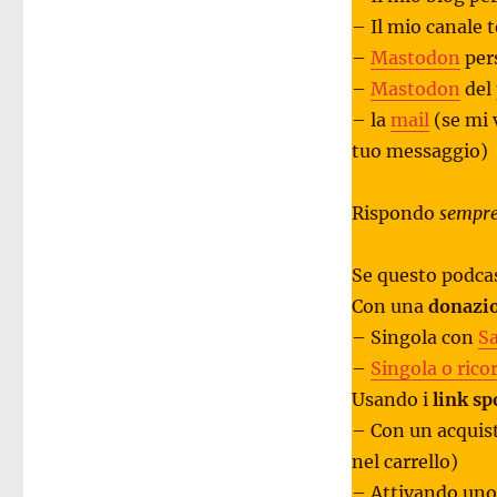
– Il mio canale
–
Mastodon
per
–
Mastodon
del
– la
mail
(se mi 
tuo messaggio)
Rispondo
sempr
Se questo podcas
Con una
donazio
– Singola con
Sa
–
Singola o rico
Usando i
link sp
– Con un acquis
nel carrello)
– Attivando uno 