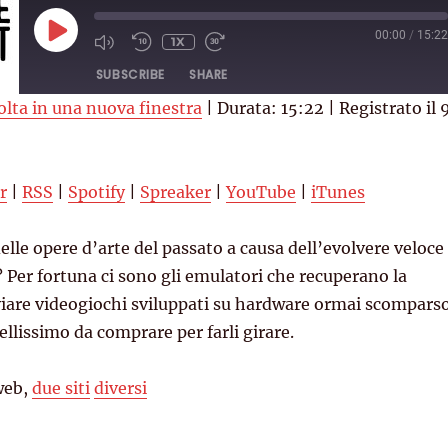
PLAY
00:00
/
15:22
1X
EPISODE
SUBSCRIBE
SHARE
olta in una nuova finestra
|
Durata: 15:22
|
Registrato il 
RSS
Spotify
YouTube
iTunes
r
|
RSS
|
Spotify
|
Spreaker
|
YouTube
|
iTunes
elle opere d’arte del passato a causa dell’evolvere veloce
? Per fortuna ci sono gli emulatori che recuperano la
vviare videogiochi sviluppati su hardware ormai scomparso
ellissimo da comprare per farli girare.
web,
due siti
diversi