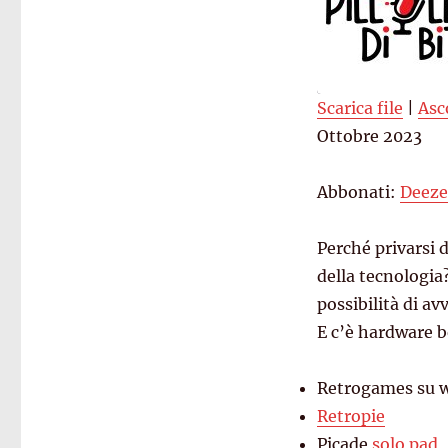
Scarica file
|
Asc
SHARE
Ottobre 2023
Deezer
Spreaker
LINK
Abbonati:
Deeze
RSS FEED
EMBED
Perché privarsi d
della tecnologia
possibilità di a
E c’è hardware b
Retrogames su 
Retropie
Picade
solo pad