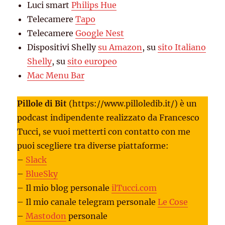
Luci smart
Philips Hue
Telecamere
Tapo
Telecamere
Google Nest
Dispositivi Shelly
su Amazon
, su
sito Italiano
Shelly
, su
sito europeo
Mac Menu Bar
Pillole di Bit
(https://www.pilloledib.it/) è un
podcast indipendente realizzato da Francesco
Tucci, se vuoi metterti con contatto con me
puoi scegliere tra diverse piattaforme:
–
Slack
–
BlueSky
– Il mio blog personale
ilTucci.com
– Il mio canale telegram personale
Le Cose
–
Mastodon
personale