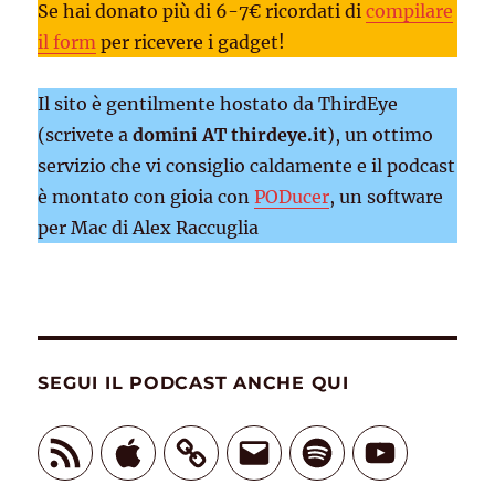
Se hai donato più di 6-7€ ricordati di
compilare
il form
per ricevere i gadget!
Il sito è gentilmente hostato da ThirdEye
(scrivete a
domini AT thirdeye.it
), un ottimo
servizio che vi consiglio caldamente e il podcast
è montato con gioia con
PODucer
, un software
per Mac di Alex Raccuglia
SEGUI IL PODCAST ANCHE QUI
Feed
Apple
Email
Spotify
YouTube
RSS