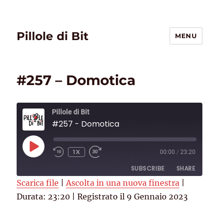
Pillole di Bit
MENU
#257 – Domotica
Pillole di Bit
#257 - Domotica
PLAY
1X
00:00
/
23:20
EPISODE
SUBSCRIBE
SHARE
Scarica file
|
Ascolta in una nuova finestra
|
Durata: 23:20
SHARE
|
Registrato il 9 Gennaio 2023
Deezer
RSS
Spotify
Spreaker
LINK