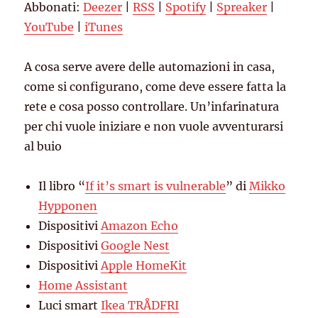
Abbonati:
Deezer
|
RSS
|
Spotify
|
Spreaker
|
YouTube
iTunes
EMBED
YouTube
|
iTunes
RSS FEED
A cosa serve avere delle automazioni in casa,
come si configurano, come deve essere fatta la
rete e cosa posso controllare. Un’infarinatura
per chi vuole iniziare e non vuole avventurarsi
al buio
Il libro “
If it’s smart is vulnerable
” di
Mikko
Hypponen
Dispositivi
Amazon Echo
Dispositivi
Google Nest
Dispositivi
Apple HomeKit
Home Assistant
Luci smart
Ikea TRÅDFRI