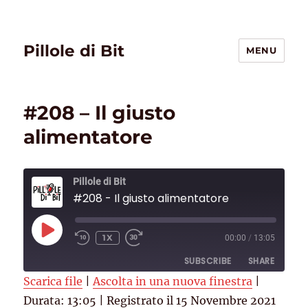
Pillole di Bit
MENU
#208 – Il giusto
alimentatore
Pillole di Bit
#208 - Il giusto alimentatore
PLAY
1X
00:00
/
13:05
EPISODE
SUBSCRIBE
SHARE
Scarica file
|
Ascolta in una nuova finestra
|
Durata: 13:05
SHARE
|
Registrato il 15 Novembre 2021
Deezer
RSS