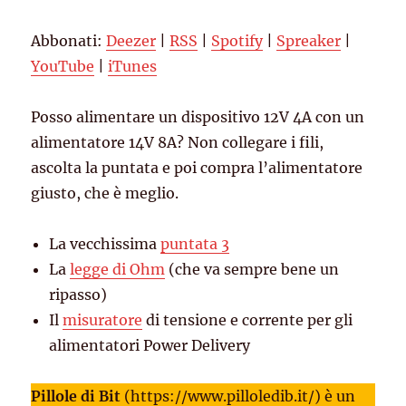
Spotify
Spreaker
LINK
Abbonati:
Deezer
|
RSS
|
Spotify
|
Spreaker
|
YouTube
iTunes
EMBED
YouTube
|
iTunes
RSS FEED
Posso alimentare un dispositivo 12V 4A con un
alimentatore 14V 8A? Non collegare i fili,
ascolta la puntata e poi compra l’alimentatore
giusto, che è meglio.
La vecchissima
puntata 3
La
legge di Ohm
(che va sempre bene un
ripasso)
Il
misuratore
di tensione e corrente per gli
alimentatori Power Delivery
Pillole di Bit
(https://www.pilloledib.it/) è un