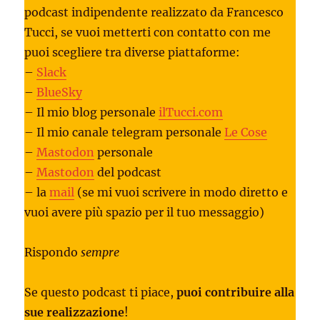
podcast indipendente realizzato da Francesco
Tucci, se vuoi metterti con contatto con me
puoi scegliere tra diverse piattaforme:
–
Slack
–
BlueSky
– Il mio blog personale
ilTucci.com
– Il mio canale telegram personale
Le Cose
–
Mastodon
personale
–
Mastodon
del podcast
– la
mail
(se mi vuoi scrivere in modo diretto e
vuoi avere più spazio per il tuo messaggio)
Rispondo
sempre
Se questo podcast ti piace,
puoi contribuire alla
sue realizzazione
!