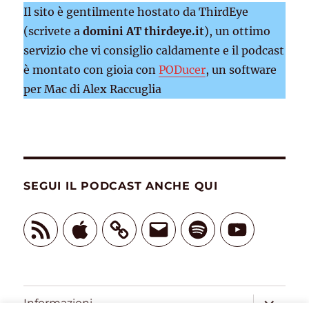
Il sito è gentilmente hostato da ThirdEye
(scrivete a
domini AT thirdeye.it
), un ottimo
servizio che vi consiglio caldamente e il podcast
è montato con gioia con
PODucer
, un software
per Mac di Alex Raccuglia
SEGUI IL PODCAST ANCHE QUI
Feed
Apple
Email
Spotify
YouTube
RSS
apri
Informazioni