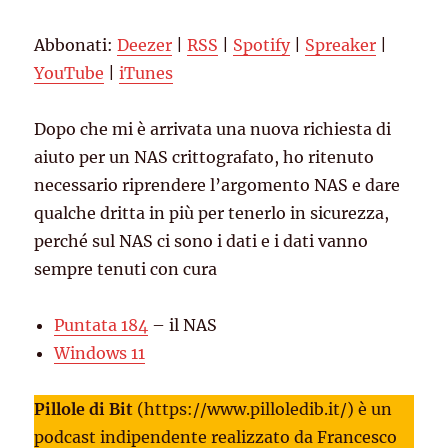
Spotify
Spreaker
LINK
Abbonati:
Deezer
|
RSS
|
Spotify
|
Spreaker
|
YouTube
iTunes
EMBED
YouTube
|
iTunes
RSS FEED
Dopo che mi è arrivata una nuova richiesta di
aiuto per un NAS crittografato, ho ritenuto
necessario riprendere l’argomento NAS e dare
qualche dritta in più per tenerlo in sicurezza,
perché sul NAS ci sono i dati e i dati vanno
sempre tenuti con cura
Puntata 184
– il NAS
Windows 11
Pillole di Bit
(https://www.pilloledib.it/) è un
podcast indipendente realizzato da Francesco