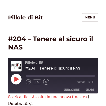
Pillole di Bit
MENU
#204 – Tenere al sicuro il
NAS
Pillole di Bit
#204 - Tenere al sicuro il NAS
PLAY
1X
00:00
/
10:41
EPISODE
SUBSCRIBE
SHARE
Scarica file
|
Ascolta in una nuova finestra
|
Durata: 10:41
SHARE
Deezer
RSS