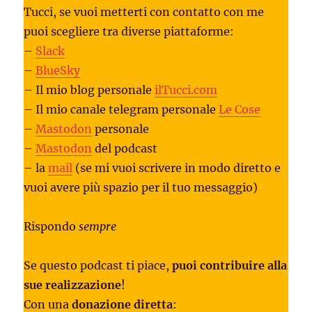
Tucci, se vuoi metterti con contatto con me
puoi scegliere tra diverse piattaforme:
–
Slack
–
BlueSky
– Il mio blog personale
ilTucci.com
– Il mio canale telegram personale
Le Cose
–
Mastodon
personale
–
Mastodon
del podcast
– la
mail
(se mi vuoi scrivere in modo diretto e
vuoi avere più spazio per il tuo messaggio)
Rispondo
sempre
Se questo podcast ti piace,
puoi contribuire alla
sue realizzazione
!
Con una
donazione diretta
: