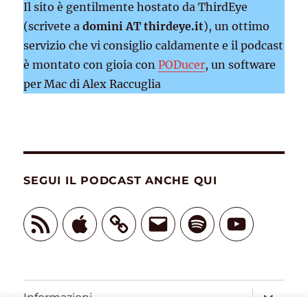
Il sito è gentilmente hostato da ThirdEye
(scrivete a
domini AT thirdeye.it
), un ottimo
servizio che vi consiglio caldamente e il podcast
è montato con gioia con
PODucer
, un software
per Mac di Alex Raccuglia
SEGUI IL PODCAST ANCHE QUI
Feed
Apple
Email
Spotify
YouTube
RSS
apri
Informazioni
i