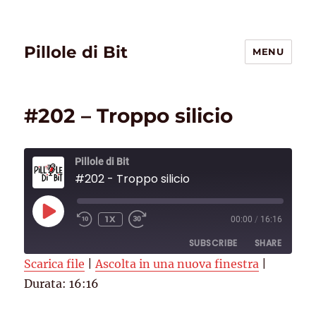
Pillole di Bit
MENU
#202 – Troppo silicio
Pillole di Bit
#202 - Troppo silicio
PLAY
1X
00:00
/
16:16
EPISODE
SUBSCRIBE
SHARE
Scarica file
|
Ascolta in una nuova finestra
|
Durata: 16:16
SHARE
Deezer
RSS
Spotify
Spreaker
LINK