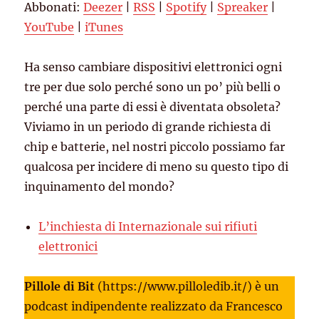
Abbonati:
Deezer
|
RSS
|
Spotify
|
Spreaker
|
YouTube
iTunes
EMBED
YouTube
|
iTunes
RSS FEED
Ha senso cambiare dispositivi elettronici ogni
tre per due solo perché sono un po’ più belli o
perché una parte di essi è diventata obsoleta?
Viviamo in un periodo di grande richiesta di
chip e batterie, nel nostri piccolo possiamo far
qualcosa per incidere di meno su questo tipo di
inquinamento del mondo?
L’inchiesta di Internazionale sui rifiuti
elettronici
Pillole di Bit
(https://www.pilloledib.it/) è un
podcast indipendente realizzato da Francesco