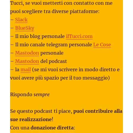
Tucci, se vuoi metterti con contatto con me
puoi scegliere tra diverse piattaforme:
–
Slack
–
BlueSky
– Il mio blog personale
ilTucci.com
– Il mio canale telegram personale
Le Cose
–
Mastodon
personale
–
Mastodon
del podcast
– la
mail
(se mi vuoi scrivere in modo diretto e
vuoi avere più spazio per il tuo messaggio)
Rispondo
sempre
Se questo podcast ti piace,
puoi contribuire alla
sue realizzazione
!
Con una
donazione diretta
: